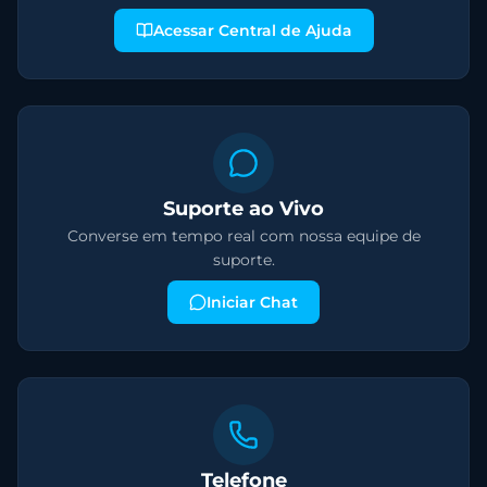
Acessar Central de Ajuda
Suporte ao Vivo
Converse em tempo real com nossa equipe de
suporte.
Iniciar Chat
Telefone