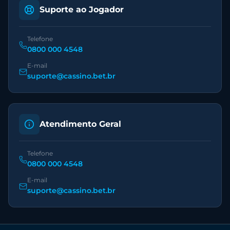
Suporte ao Jogador
Telefone
0800 000 4548
E-mail
suporte@cassino.bet.br
Atendimento Geral
Telefone
0800 000 4548
E-mail
suporte@cassino.bet.br